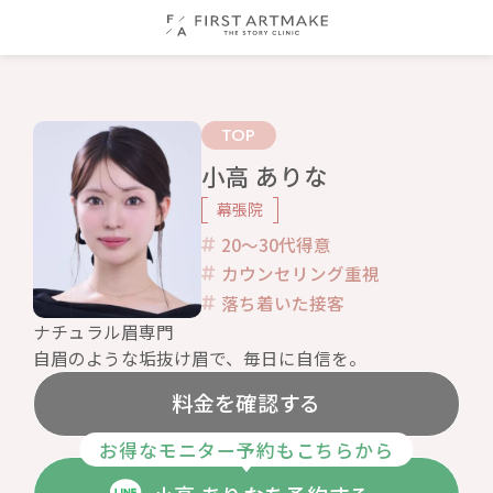
TOP
小高 ありな
幕張院
20〜30代得意
カウンセリング重視
落ち着いた接客
ナチュラル眉専門
自眉のような垢抜け眉で、毎日に自信を。
料金を確認する
お得なモニター予約もこちらから