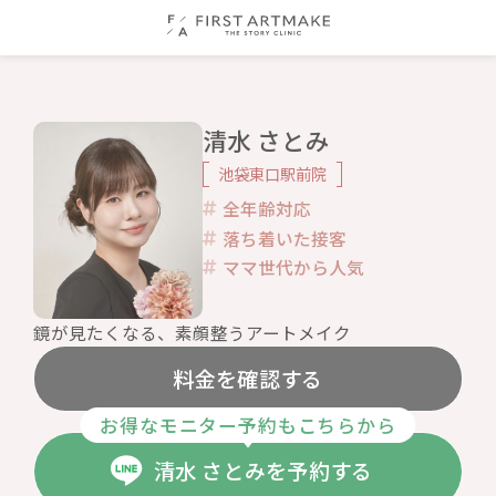
清水 さとみ
池袋東口駅前院
全年齢対応
落ち着いた接客
ママ世代から人気
鏡が見たくなる、素顔整うアートメイク
料金を確認する
お得なモニター予約もこちらから
清水 さとみを予約する