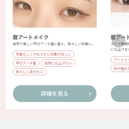
眉アートメイク
眉アー
自然で美しい平行アーチ眉に整え、若々しい印象に。
メイク時間
に仕上げま
可愛らしくやわらかい印象がほしい
アートメ
平行アーチ眉
自然に仕上げたい
形が整わ
若々しく見せたい
詳細を見る