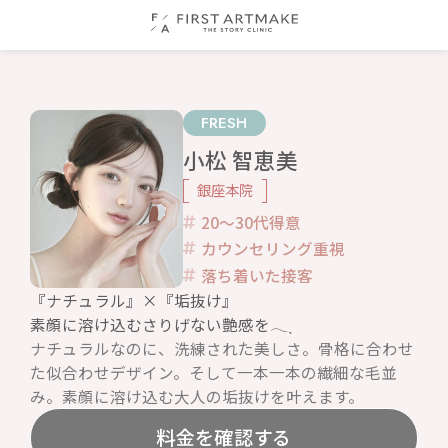
FRESH
小松 智恵美
銀座本院
20〜30代得意
カウンセリング重視
落ち着いた接客
『ナチュラル』×『垢抜け』
素顔に溶け込むさりげない艶感を𓂃ˎ
ナチュラルなのに、洗練された美しさ。骨格に合わせ
た似合わせデザイン。そして一本一本の繊細な毛並
み。素顔に溶け込む大人の垢抜けを叶えます。
料金を確認する