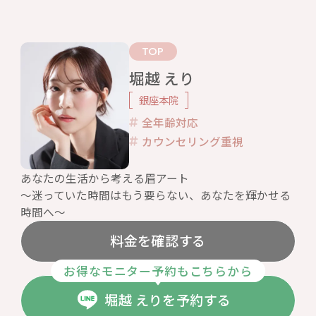
TOP
堀越 えり
銀座本院
全年齢対応
カウンセリング重視
あなたの生活から考える眉アート
〜迷っていた時間はもう要らない、あなたを輝かせる
時間へ〜
料金を確認する
お得なモニター予約もこちらから
堀越 えりを予約する