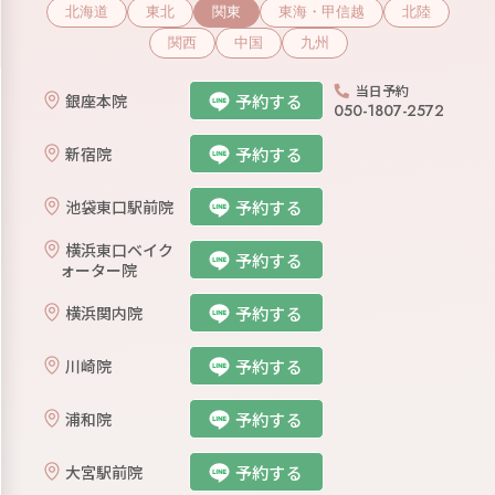
北海道
東北
関東
東海・甲信越
北陸
関西
中国
九州
当日予約
予約する
銀座本院
050-1807-2572
予約する
新宿院
予約する
池袋東口駅前院
横浜東口ベイク
予約する
ォーター院
予約する
横浜関内院
予約する
川崎院
予約する
浦和院
予約する
大宮駅前院