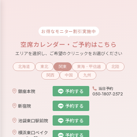
お得なモニター割引実施中
空席カレンダー・ご予約はこちら
エリアを選択し、ご希望のクリニックをお選びください
北海道
東北
関東
東海・甲信越
北陸
関西
中国
九州
当日予約
予約する
銀座本院
050-1807-2572
予約する
新宿院
予約する
池袋東口駅前院
横浜東口ベイク
予約する