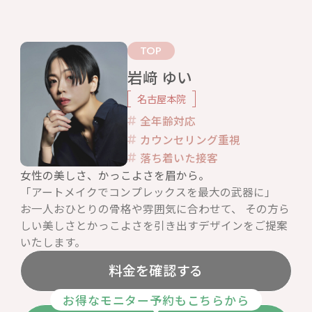
TOP
岩﨑 ゆい
名古屋本院
全年齢対応
カウンセリング重視
落ち着いた接客
女性の美しさ、かっこよさを眉から。
「アートメイクでコンプレックスを最大の武器に」
お一人おひとりの骨格や雰囲気に合わせて、 その方ら
しい美しさとかっこよさを引き出すデザインをご提案
いたします。
料金を確認する
お得なモニター予約もこちらから