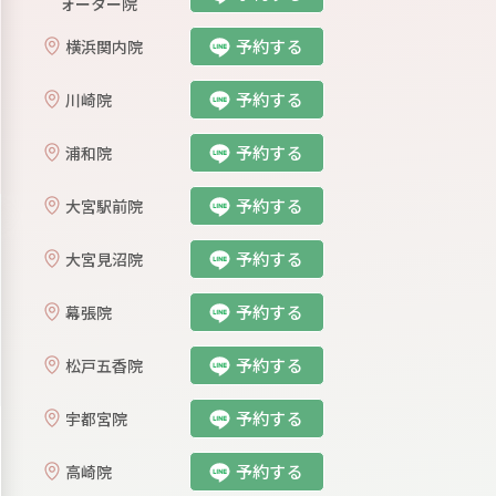
ォーター院
予約する
横浜関内院
予約する
川崎院
予約する
浦和院
予約する
大宮駅前院
予約する
大宮見沼院
予約する
幕張院
予約する
松戸五香院
予約する
宇都宮院
予約する
⾼崎院