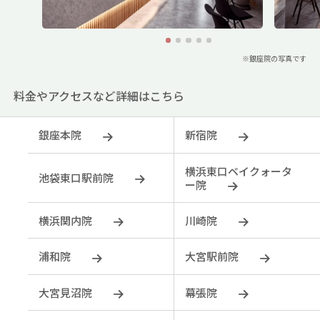
1
2
3
4
5
※銀座院の写真です
料金やアクセスなど詳細はこちら
銀座本院
新宿院
横浜東口ベイクォータ
池袋東口駅前院
ー院
横浜関内院
川崎院
浦和院
大宮駅前院
大宮見沼院
幕張院