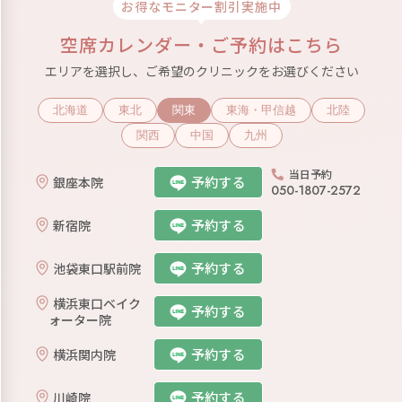
お得なモニター割引実施中
空席カレンダー・ご予約はこちら
エリアを選択し、ご希望のクリニックをお選びください
北海道
東北
関東
東海・甲信越
北陸
関西
中国
九州
当日予約
予約する
銀座本院
050-1807-2572
予約する
新宿院
予約する
池袋東口駅前院
横浜東口ベイク
予約する
ォーター院
予約する
横浜関内院
予約する
川崎院