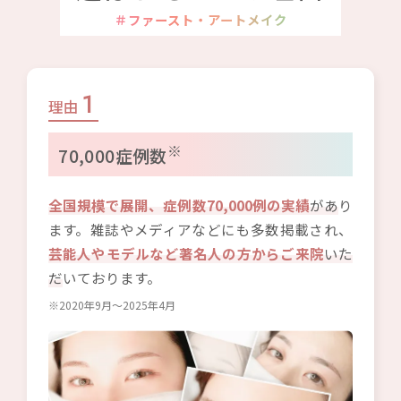
＃ファースト・アートメイク
1
理由
※
70,000症例数
全国規模で展開、症例数70,000例の実績
があ
り
ます。雑誌やメディアなどにも多数掲載され、
芸能人やモデルなど著名人の方からご来院
いた
だ
いております。
※2020年9月〜2025年4月