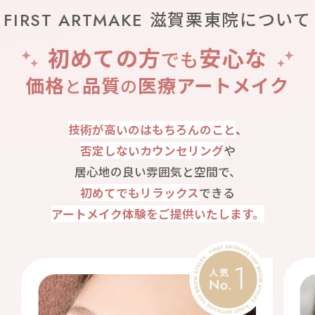
FIRST ARTMAKE 滋賀栗東院について
初めての方
安心な
でも
価格
品質
医療アートメイク
と
の
技術が高いのはもちろんのこと
、
否定しないカウンセリング
や
居心地の良い雰囲気と空間で、
初めてでもリラックス
できる
アートメイク体験をご提供いたします。