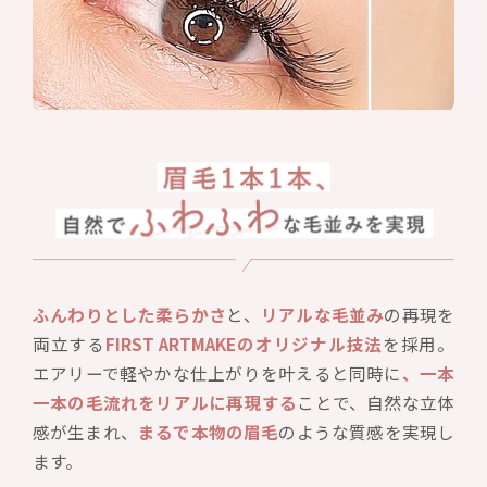
ふんわりとした柔らかさ
と、
リアルな毛並み
の再現を
両立する
FIRST ARTMAKEのオリジナル技法
を採用。
エアリーで軽やかな仕上がりを叶えると同時に
、一本
一本の毛流れをリアルに再現する
ことで、自然な立体
感が生まれ、
まるで本物の眉毛
のような質感を実現し
ます。