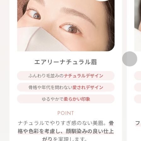
エアリーナチュラル眉
ふんわり毛並みの
ナチュラルデザイン
骨格や年代を問わない
愛されデザイン
ゆるやかで
柔らかい印象
POINT
ナチュラルでやりすぎ感のない美眉。
骨
フ
格や色彩を考慮し、顔馴染みの良い仕上
がり
を実現します。