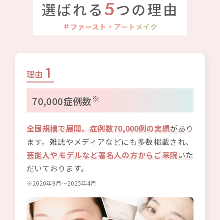
5
選ばれる
つの理由
＃ファースト・アートメイク
1
理由
※
70,000症例数
全国規模で展開、症例数70,000例の実績
があ
り
ます。雑誌やメディアなどにも多数掲載され、
芸能人やモデルなど著名人の方からご来院
いた
だ
いております。
※2020年9月〜2025年4月