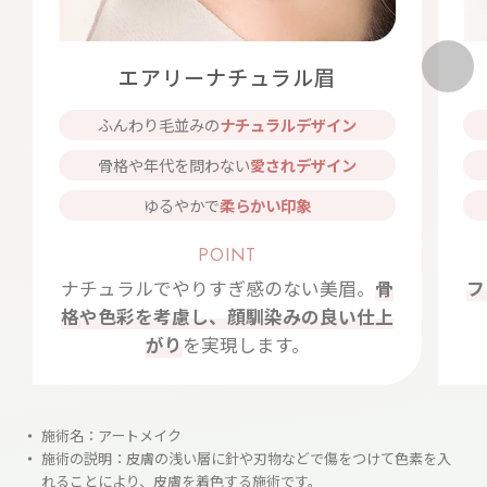
エアリーナチュラル眉
ふんわり毛並みの
ナチュラルデザイン
骨格や年代を問わない
愛されデザイン
ゆるやかで
柔らかい印象
POINT
ナチュラルでやりすぎ感のない美眉。
骨
フ
格や色彩を考慮し、顔馴染みの良い仕上
がり
を実現します。
施術名：アートメイク
施術の説明：皮膚の浅い層に針や刃物などで傷をつけて色素を入
れることにより、皮膚を着色する施術です。