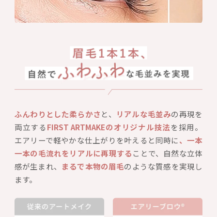
ふんわりとした柔らかさ
と、
リアルな毛並み
の再現を
両立する
FIRST ARTMAKEのオリジナル技法
を採用。
エアリーで軽やかな仕上がりを叶えると同時に
、一本
一本の毛流れをリアルに再現する
ことで、自然な立体
感が生まれ、
まるで本物の眉毛
のような質感を実現し
ます。