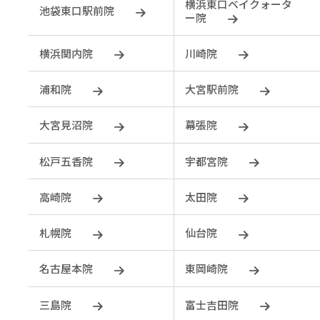
横浜東口ベイクォータ
池袋東口駅前院
ー院
横浜関内院
川崎院
浦和院
大宮駅前院
大宮見沼院
幕張院
松戸五香院
宇都宮院
⾼崎院
太田院
札幌院
仙台院
名古屋本院
東岡崎院
三島院
富士吉田院