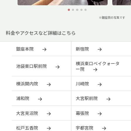
1
2
3
4
5
※銀座院の写真です
料金やアクセスなど詳細はこちら
銀座本院
新宿院
横浜東口ベイクォータ
池袋東口駅前院
ー院
横浜関内院
川崎院
浦和院
大宮駅前院
大宮見沼院
幕張院
松戸五香院
宇都宮院