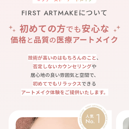
FIRST ARTMAKEについて
初めての方
安心な
でも
価格
品質
医療アートメイク
と
の
技術が高いのはもちろんのこと
、
否定しないカウンセリング
や
居心地の良い雰囲気と空間で、
初めてでもリラックス
できる
アートメイク体験をご提供いたします。