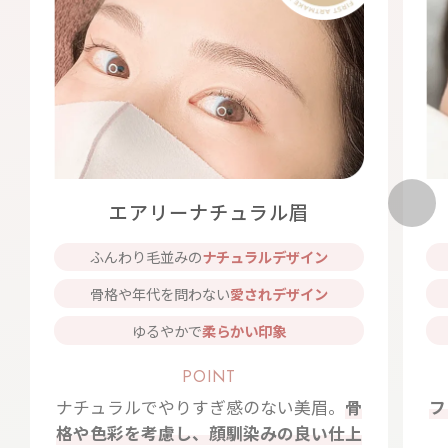
エアリーナチュラル眉
ふんわり毛並みの
ナチュラルデザイン
骨格や年代を問わない
愛されデザイン
ゆるやかで
柔らかい印象
POINT
ナチュラルでやりすぎ感のない美眉。
骨
フ
格や色彩を考慮し、顔馴染みの良い仕上