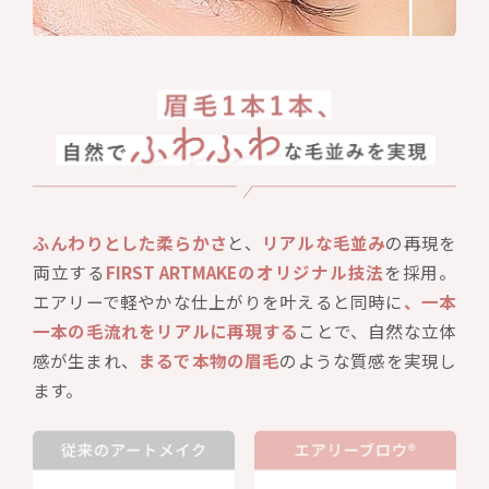
ふんわりとした柔らかさ
と、
リアルな毛並み
の再現を
両立する
FIRST ARTMAKEのオリジナル技法
を採用。
エアリーで軽やかな仕上がりを叶えると同時に
、一本
一本の毛流れをリアルに再現する
ことで、自然な立体
感が生まれ、
まるで本物の眉毛
のような質感を実現し
ます。