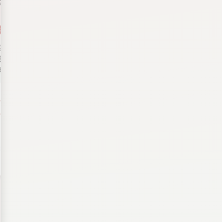
森 茜乃
神戸三宮院/KOBESANNOMIYA
なんか可愛い、その秘
密。
素顔に溶け込むナチュラルデザイン
20〜30代得意
カウンセリング重視
落ち着いた接客
アーティスト詳細へ