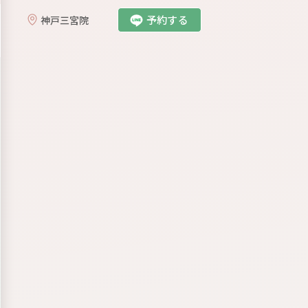
スタイル
が好きな方にオススメ。
気
。キリっ
予約する
神戸三宮院