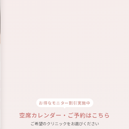
キレイめフェミニン眉
華
お顔になじむ
女性らしいデザイン
しごで
キレイめなファッション
やメイクと相性◎
女優の
お得なモニター割引実施中
柔らかさと上品さ
の絶妙バランス
特別な
空席カレンダー・ご予約はこちら
POINT
ご希望のクリニックをお選びください
ェミニンな雰囲気と上品できれいめな
甘さ控えめ