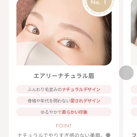
エアリーナチュラル眉
ふんわり毛並みの
ナチュラルデザイン
骨格や年代を問わない
愛されデザイン
ゆるやかで
柔らかい印象
POINT
ナチュラルでやりすぎ感のない美眉。
骨
フ