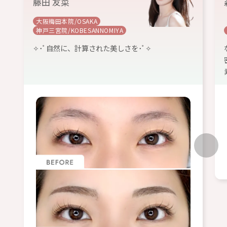
藤田 友菜
大阪梅田本院/OSAKA
神戸三宮院/KOBESANNOMIYA
✧･ﾟ自然に、計算された美しさを･ﾟ✧