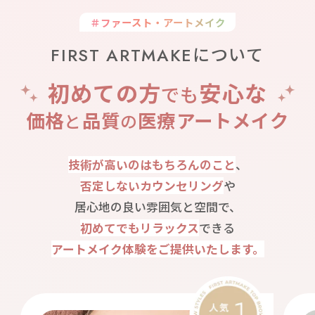
＃ファースト・アートメイク
FIRST ARTMAKEについて
初めての方
安心な
でも
価格
品質
医療アートメイク
と
の
技術が高いのはもちろんのこと
、
否定しないカウンセリング
や
居心地の良い雰囲気と空間で、
初めてでもリラックス
できる
アートメイク体験をご提供いたします。