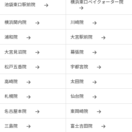
横浜東口ベイクォーター院
池袋東口駅前院
横浜関内院
川崎院
浦和院
大宮駅前院
大宮見沼院
幕張院
松戸五香院
宇都宮院
⾼崎院
太田院
札幌院
仙台院
名古屋本院
東岡崎院
三島院
富士吉田院