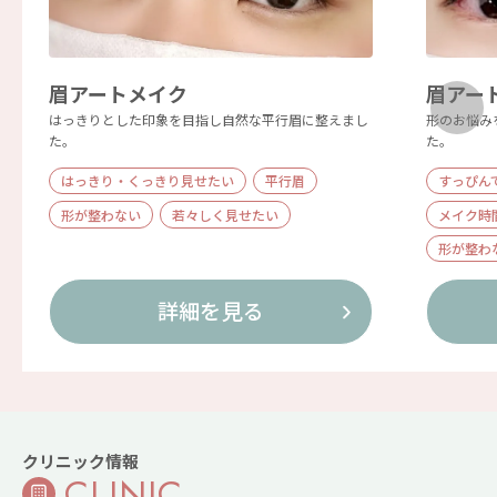
眉アートメイク
眉アー
はっきりとした印象を目指し自然な平行眉に整えまし
形のお悩み
た。
た。
はっきり・くっきり見せたい
平行眉
すっぴん
形が整わない
若々しく見せたい
メイク時
形が整わ
詳細を見る
クリニック情報
CLINIC