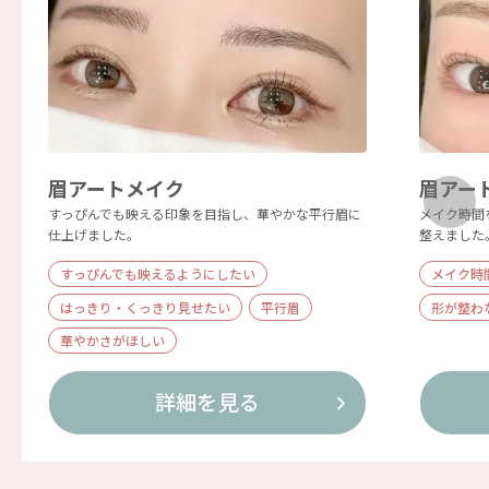
眉アートメイク
眉アー
すっぴんでも映える印象を目指し、華やかな平行眉に
メイク時間
仕上げました。
整えました
すっぴんでも映えるようにしたい
メイク時
はっきり・くっきり見せたい
平行眉
形が整わ
華やかさがほしい
詳細を見る