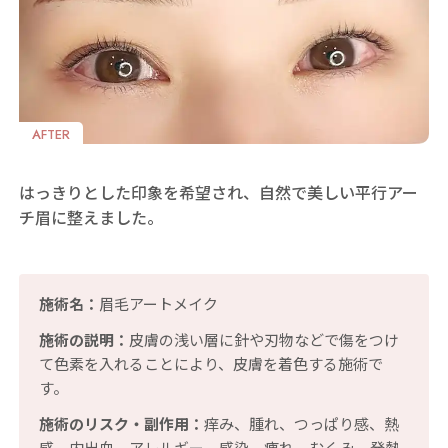
AFTER
はっきりとした印象を希望され、自然で美しい平行アー
チ眉に整えました。
施術名：
眉毛アートメイク
施術の説明：
皮膚の浅い層に針や刃物などで傷をつけ
て色素を入れることにより、皮膚を着色する施術で
す。
施術のリスク・副作用：
痒み、腫れ、つっぱり感、熱
感、内出血、アレルギー、感染、痺れ、むくみ、発熱