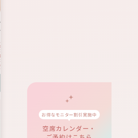
トメイク
眉アートメイク
い印象の平行眉に整え、日々のメイク時間
平行アーチで自然に整え、若々
上げました。
でも映えるようにしたい
可愛らしくやわらかい印象が
間を短縮したい
平行アーチ眉
自然に仕
くやわらかい印象がほしい
平行眉
若々しく見せたい
詳細を見る
詳細を
お得なモニター割引実施中
空席カレンダー・
ご予約はこちら