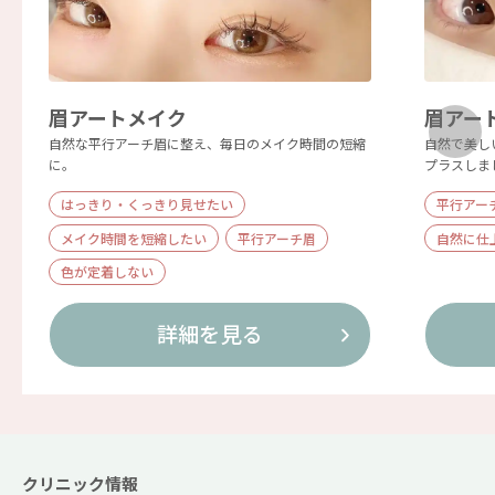
眉アートメイク
眉アー
自然な平行アーチ眉に整え、毎日のメイク時間の短縮
自然で美し
に。
プラスしま
はっきり・くっきり見せたい
平行アー
メイク時間を短縮したい
平行アーチ眉
自然に仕
色が定着しない
詳細を見る
クリニック情報