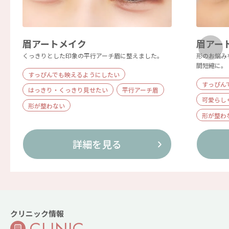
眉アートメイク
眉アー
くっきりとした印象の平行アーチ眉に整えました。
形のお悩み
間短縮に。
すっぴんでも映えるようにしたい
すっぴん
はっきり・くっきり見せたい
平行アーチ眉
可愛らし
形が整わない
形が整わ
詳細を見る
クリニック情報
CLINIC