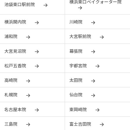
横浜東口ベイクォーター院
池袋東口駅前院
横浜関内院
川崎院
浦和院
大宮駅前院
大宮見沼院
幕張院
松戸五香院
宇都宮院
⾼崎院
太田院
札幌院
仙台院
名古屋本院
東岡崎院
三島院
富士吉田院