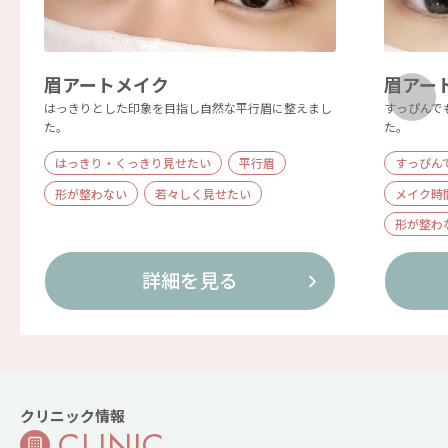
眉アートメイク
眉アー
はっきりとした印象を目指し自然な平行眉に整えまし
すっぴんで
た。
た。
はっきり・くっきり見せたい
平行眉
すっぴん
形が整わない
若々しく見せたい
メイク時
形が整わ
詳細を見る
クリニック情報
CLINIC