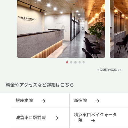
1
2
3
4
5
※銀座院の写真です
料金やアクセスなど詳細はこちら
銀座本院
新宿院
横浜東口ベイクォータ
池袋東口駅前院
ー院