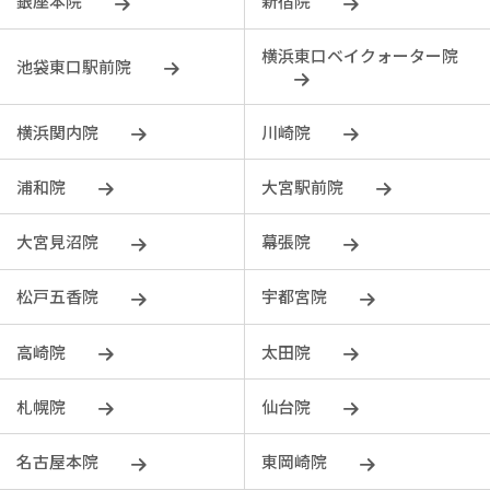
銀座本院
新宿院
横浜東口ベイクォーター院
池袋東口駅前院
横浜関内院
川崎院
浦和院
大宮駅前院
大宮見沼院
幕張院
松戸五香院
宇都宮院
⾼崎院
太田院
札幌院
仙台院
名古屋本院
東岡崎院