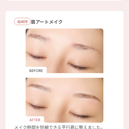
眉アートメイク
⾼崎院
BEFORE
AFTER
メイク時間を短縮できる平行眉に整えました。