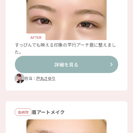
AFTER
すっぴんでも映える印象の平行アーチ眉に整えまし
た。
詳細を見る
担当：
戸丸さゆり
眉アートメイク
⾼崎院