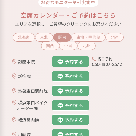
お得なモニター割引実施中
空席カレンダー・ご予約はこちら
エリアを選択し、ご希望のクリニックをお選びください
北海道
東北
関東
東海・甲信越
北陸
関西
中国
九州
当日予約
予約する
銀座本院
050-1807-2572
予約する
新宿院
予約する
池袋東口駅前院
横浜東口ベイク
予約する
ォーター院
予約する
横浜関内院
予約する
川崎院