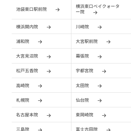
横浜東口ベイクォータ
池袋東口駅前院
ー院
横浜関内院
川崎院
浦和院
大宮駅前院
大宮見沼院
幕張院
松戸五香院
宇都宮院
⾼崎院
太田院
札幌院
仙台院
名古屋本院
東岡崎院
三島院
富士吉田院